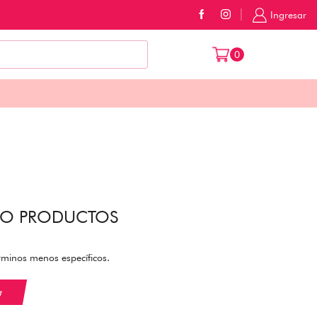
Ingresar
$
0
0
DO PRODUCTOS
rminos menos específicos.
a