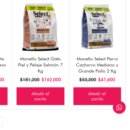
to
Monello Select Gato
Monello Select Perro
avo
Piel y Pelaje Salmón 7
Cachorro Mediano y
Kg
Grande Pollo 2 Kg
00
$
181,200
$
162,000
$
53,300
$
47,600
Añadir al
Añadir al
carrito
carrito