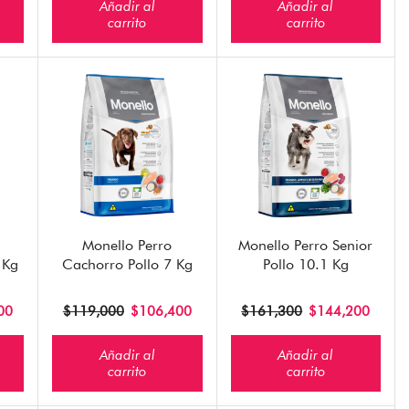
Añadir al
Añadir al
carrito
carrito
Monello Perro
Monello Perro Senior
 Kg
Cachorro Pollo 7 Kg
Pollo 10.1 Kg
00
$
119,000
$
106,400
$
161,300
$
144,200
Añadir al
Añadir al
carrito
carrito