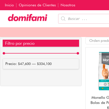
Inicio
Opiniones de Clientes
Nosotros
Filtro por precio
Precio:
—
$47,600
$334,100
Monello G
Bolas de P