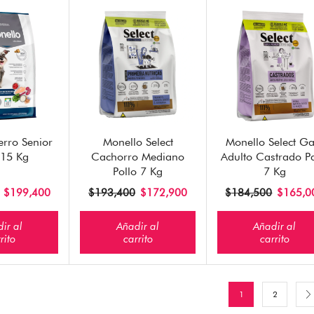
erro Senior
Monello Select
Monello Select Ga
 15 Kg
Cachorro Mediano
Adulto Castrado P
Pollo 7 Kg
7 Kg
$
199,400
$
193,400
$
172,900
$
184,500
$
165,0
ir al
Añadir al
Añadir al
rito
carrito
carrito
1
2