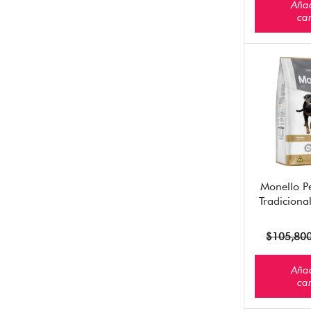
Añad
car
Monello P
Tradiciona
$
105,80
Añad
car