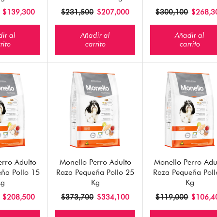
$
139,300
$
231,500
$
207,000
$
300,100
$
268,3
ir al
Añadir al
Añadir al
rito
carrito
carrito
erro Adulto
Monello Perro Adulto
Monello Perro Adu
ña Pollo 15
Raza Pequeña Pollo 25
Raza Pequeña Poll
Kg
Kg
Kg
$
208,500
$
373,700
$
334,100
$
119,000
$
106,4