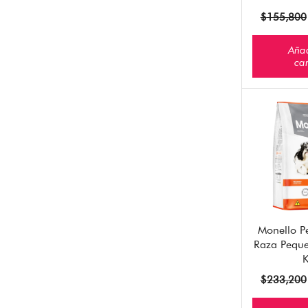
$
155,800
Añad
car
Monello P
Raza Peque
$
233,200