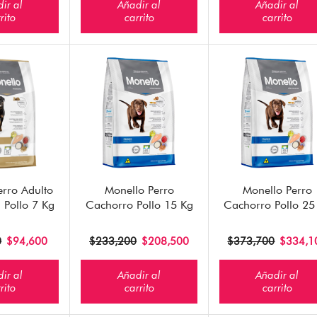
ir al
Añadir al
Añadir al
rito
carrito
carrito
erro Adulto
Monello Perro
Monello Perro
l Pollo 7 Kg
Cachorro Pollo 15 Kg
Cachorro Pollo 25
0
$
94,600
$
233,200
$
208,500
$
373,700
$
334,1
ir al
Añadir al
Añadir al
rito
carrito
carrito