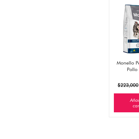
Monello P
Pollo
$
223,000
Añad
car