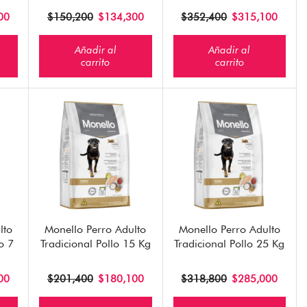
00
$
150,200
$
134,300
$
352,400
$
315,100
Añadir al
Añadir al
carrito
carrito
lto
Monello Perro Adulto
Monello Perro Adulto
o 7
Tradicional Pollo 15 Kg
Tradicional Pollo 25 Kg
00
$
201,400
$
180,100
$
318,800
$
285,000