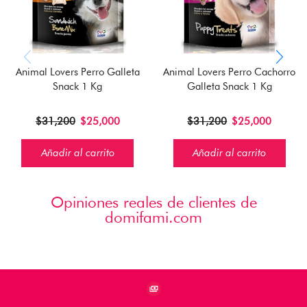
Animal Lovers Perro Galleta
Animal Lovers Perro Cachorro
Snack 1 Kg
Galleta Snack 1 Kg
$
31,200
$
25,000
$
31,200
$
25,000
Añadir al carrito
Añadir al carrito
Opiniones reales de clientes de
domifami.com
Pie de página